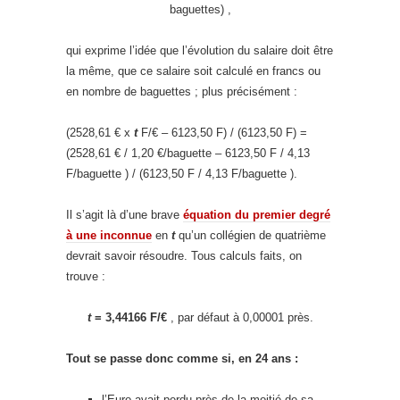
baguettes) ,
qui exprime l’idée que l’évolution du salaire doit être
la même, que ce salaire soit calculé en francs ou
en nombre de baguettes ; plus précisément :
(2528,61 € x
t
F/€ – 6123,50 F) / (6123,50 F) =
(2528,61 € / 1,20 €/baguette – 6123,50 F / 4,13
F/baguette ) / (6123,50 F / 4,13 F/baguette ).
Il s’agit là d’une brave
équation du premier degré
à une inconnue
en
t
qu’un collégien de quatrième
devrait savoir résoudre. Tous calculs faits, on
trouve :
t
= 3,44166 F/€
, par défaut à 0,00001 près.
Tout se passe donc comme si, en 24 ans :
l’Euro avait perdu près de la moitié de sa