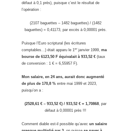
défaut à 0,1 près), puisque c’est le résultat de
l’opération :
(2107 baguettes – 1482 baguettes) / (1482
baguettes) = 0,41173, par excès à 0,00001 près.
Puisque l’Euro scriptural (les écritures
er
comptables…) était apparu le 1
janvier 1999,
ma
bourse de 6123,50 F équivalait à 933,52 €
(taux
de conversion : 1 € = 6,55957 F).
Mon salaire, en 24 ans, aurait donc augmenté
de plus de 170,8 %
entre mai 1999 et 2023,
puisqu’on a :
(2528,61 € – 933,52 €) / 933,52 € = 1,70868
, par
défaut à 0,00001 près !!!
Comment diable est-il possible qu’avec
un salaire
presque multiplié par 3,
on puisse
se payer à