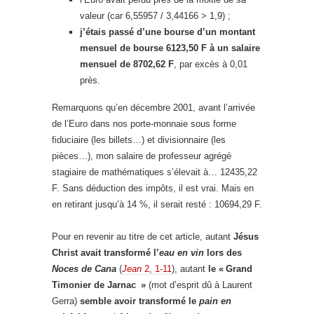
valeur (car 6,55957 / 3,44166
> 1,9) ;
j’étais passé d’une bourse d’un montant
mensuel de bourse 6123,50 F à un salaire
mensuel de 8702,62 F
, par excès à 0,01
près.
Remarquons qu’en décembre 2001, avant l’arrivée
de l’Euro dans nos porte-monnaie sous forme
fiduciaire (les billets…) et divisionnaire (les
pièces…), mon salaire de professeur agrégé
stagiaire de mathématiques s’élevait à… 12435,22
F. Sans déduction des impôts, il est vrai. Mais en
en retirant jusqu’à 14 %, il serait resté : 10694,29 F.
Pour en revenir au titre de cet article, autant
Jésus
Christ avait transformé l’
eau en vin
lors des
Noces de Cana
(
Jean
2, 1-11
), autant
le « Grand
Timonier de Jarnac »
(mot d’esprit dû à Laurent
Gerra)
semble avoir transformé le
pain en